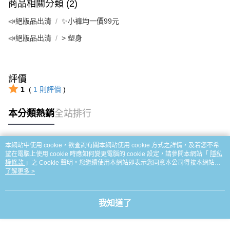
商品相關分類 (2)
📣絕版品出清
✨小褲均一價99元
📣絕版品出清
> 塑身
評價
1
(
1
則評價
)
本分類熱銷
全站排行
本網站中使用 cookie，欲查詢有關本網站使用 cookie 方式之詳情，及若您不希
熱門標籤
望在電腦上使用 cookie 時應如何變更電腦的 cookie 設定，請參閱本網站「
隱私
權條款
」之 Cookie 聲明。您繼續使用本網站即表示您同意本公司得按本網站使
用條款之 Cookie 聲明使用 cookie。
了解更多 >
我知道了