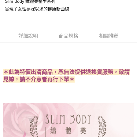
Slim Body 纖體美整型系列
後付繳納相關費用。
實現了女性夢寐以求的健康新曲線
付款後7-11取貨
※ 交易是否成功請以「AFTEE先享後付 」之結帳頁面顯示為準，若有關於
是否繳費成功／繳費後需取消欲退款等相關疑問，請聯繫「AFTEE先享後付
每筆NT$60，滿NT$490(含以上)免運費
客戶支援中心」
https://netprotections.freshdesk.com/support/home
宅配
【注意事項】
詳細說明
商品規格
相關推薦
１．透過由恩沛科技股份有限公司提供之「AFTEE先享後付」服務完成之交
每筆NT$80，滿NT$490(含以上)免運費
易，需依本服務之必要範圍內提供個人資料，並將交易相關給付款項請求債
權轉讓予恩沛科技股份有限公司。
離島宅配
２．關於個人資料處理事宜，請瀏覽以下網址：
每筆NT$80，滿NT$1,000(含以上)免運費
https://aftee.tw/terms/#terms3
３．未成年的使用者請事先徵得法定代理人或監護人之同意方可使用
「AFTEE先享後付」，若未經同意申辦者引起之損失，本公司不負相關責
＊此為特價出清商品，恕無法提供退換貨服務，敬請
任。
見諒，請不介意者再行下單＊
４．使用「AFTEE先享後付」時，將依據個別帳號之用戶狀況，依本公司即
時審查核予不同之上限額度；若仍有額度不足之情形，本公司將視審查結果
請求用戶進行身份認證。
５．嚴禁一人註冊多個帳號或使用他人資訊註冊。若發現惡意使用之情形，
恩沛科技股份有限公司將有權停止該用戶之使用額度並採取法律行動。