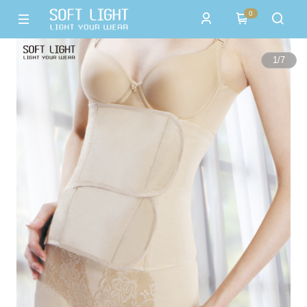
0
1
/
7