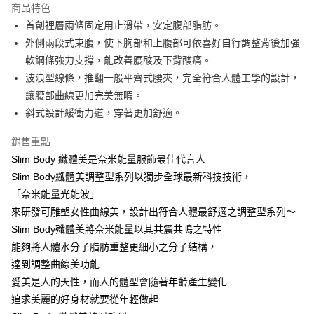
商品特色
Apple Pay
首創裡層兩條固定用止滑帶，安定腹部脂肪。
外側兩段式束腹，使下胸部和上腹部可依喜好自行調整背後加強
街口支付
軟鋼條強力支撐，能改善腰酸及下背酸痛。
悠遊付
波浪型線條，推翻一般平齊式腰夾，完全符合人體工學的設計，
讓腰部曲線更加完美無暇。
AFTEE先享後付
斜式設計緩衝力道，穿著更加舒適。
相關說明
【關於「AFTEE先享後付」】
銷售重點
ATM付款
AFTEE先享後付是「在收到商品之後才付款」的支付方式。 讓您購物簡單
便利好安心！
Slim Body 纖體美是奈米能量服飾最佳代言人
１．簡單：不需註冊會員、不需綁卡、不需儲值。
Slim Body纖體美調整型系列以獨步全球最新科技技術，
運送方式
２．便利：只要手機號碼，簡訊認證，即可結帳。
「奈米能量光能波」
３．安心：先確認商品／服務後，再付款。
全家取貨付款
來研發可雕塑女性曲線美，設計出符合人體最舒適之調整型系列〜
每筆NT$60，滿NT$490(含以上)免運費
【「AFTEE先享後付」結帳流程】
Slim Body殲體美將奈米能量以其共震共鳴之特性
１．於結帳方式選擇「AFTEE先享後付」後，將跳轉至「AFTEE先享後付」
付款後全家取貨
能夠將人體水分子脂肪重整更細小之分子結構，
結帳頁面，進行簡訊認證並確認金額後，即可完成結帳。
２．訂單成立數日內，您將收到繳費通知簡訊。
每筆NT$60，滿NT$490(含以上)免運費
達到調整曲線美功能
３．收到繳費通知簡訊後14天內，點擊此簡訊中的連結，可透過四大超商／
愛美是人的天性，而人的體型會隨著年齡產生變化
ATM／網路銀行／等多元方式進行付款，方視為交易完成。
7-11取貨付款
※ 請注意：結帳手續完成當下不需立刻繳費，但若您需要取消訂單，請聯絡
追求美麗的好身材就要從年輕做起
每筆NT$60，滿NT$490(含以上)免運費
購買商品的店家。未經商家同意取消之訂單仍視為有效，需透過AFTEE先享