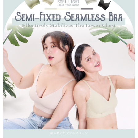
付款後7-11取貨
※ 交易是否成功請以「AFTEE先享後付 」之結帳頁面顯示為準，若有關於
是否繳費成功／繳費後需取消欲退款等相關疑問，請聯繫「AFTEE先享後付
每筆NT$60，滿NT$490(含以上)免運費
客戶支援中心」
https://netprotections.freshdesk.com/support/home
宅配
【注意事項】
１．透過由恩沛科技股份有限公司提供之「AFTEE先享後付」服務完成之交
每筆NT$80，滿NT$490(含以上)免運費
易，需依本服務之必要範圍內提供個人資料，並將交易相關給付款項請求債
權轉讓予恩沛科技股份有限公司。
離島宅配
２．關於個人資料處理事宜，請瀏覽以下網址：
每筆NT$80，滿NT$1,000(含以上)免運費
https://aftee.tw/terms/#terms3
３．未成年的使用者請事先徵得法定代理人或監護人之同意方可使用
「AFTEE先享後付」，若未經同意申辦者引起之損失，本公司不負相關責
任。
４．使用「AFTEE先享後付」時，將依據個別帳號之用戶狀況，依本公司即
時審查核予不同之上限額度；若仍有額度不足之情形，本公司將視審查結果
請求用戶進行身份認證。
５．嚴禁一人註冊多個帳號或使用他人資訊註冊。若發現惡意使用之情形，
恩沛科技股份有限公司將有權停止該用戶之使用額度並採取法律行動。