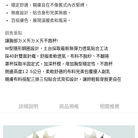
Apple Pay
穩定舒適，親膚自在不像舊式內衣緊縛。
無痕設計，貼合身形完美無痕。
街口支付
百搭膚色，展現溫暖柔和風采。
悠遊付
銷售重點
AFTEE先享後付
讓胸部ㄉㄨㄞㄉㄨㄞ不跑杯!
相關說明
W型隱形鋼圈設計，土台採取最新無彈力透氣貼合工法
【關於「AFTEE先享後付」】
採40針雙面針織，舒服柔軟透氣，布料不脫紗、不翻捲
ATM付款
AFTEE先享後付是「在收到商品之後才付款」的支付方式。 讓您購物簡單
便利好安心！
罩杯採取半固定式，加深杯模，增加胸型穩定性，不跑杯
１．簡單：不需註冊會員、不需綁卡、不需儲值。
側邊高度1２.5公分，柔軟舒適的布料完美包覆擾人副乳
運送方式
２．便利：只要手機號碼，簡訊認證，即可結帳。
親膚布料搭配三排三勾貼合式背扣設計，讓妳輕鬆穿脫更自在
３．安心：先確認商品／服務後，再付款。
全家取貨付款
每筆NT$60，滿NT$490(含以上)免運費
【「AFTEE先享後付」結帳流程】
１．於結帳方式選擇「AFTEE先享後付」後，將跳轉至「AFTEE先享後付」
付款後全家取貨
結帳頁面，進行簡訊認證並確認金額後，即可完成結帳。
詳細說明
商品規格
相關推薦
２．訂單成立數日內，您將收到繳費通知簡訊。
每筆NT$60，滿NT$490(含以上)免運費
３．收到繳費通知簡訊後14天內，點擊此簡訊中的連結，可透過四大超商／
ATM／網路銀行／等多元方式進行付款，方視為交易完成。
7-11取貨付款
※ 請注意：結帳手續完成當下不需立刻繳費，但若您需要取消訂單，請聯絡
每筆NT$60，滿NT$490(含以上)免運費
購買商品的店家。未經商家同意取消之訂單仍視為有效，需透過AFTEE先享
後付繳納相關費用。