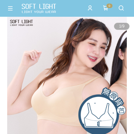
0
1
/
9