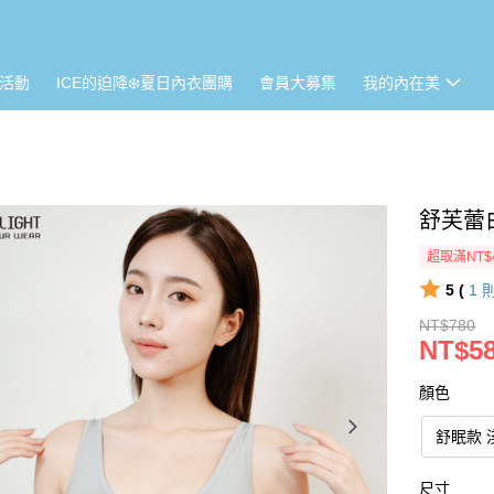
活動
ICE的迫降❄️夏日內衣團購
會員大募集
我的內在美
舒芙蕾
超取滿NT$
5 (
1
NT$780
NT$5
顏色
舒眠款 
尺寸