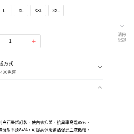
L
XL
XXL
3XL
清除
紀錄
送方式
490免運
次付款
付款
利白石墨烯訂製，使內衣抑菌、抗臭率高達99%，
線發射率達84%，可提高保暖蓄熱促進血液循環，