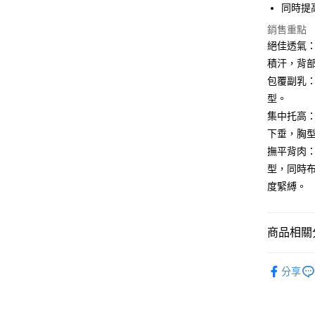
同時提
街口支付
銷售重點
絕佳透氣
悠遊付
積汗，背
AFTEE先
包覆副乳
相關說明
型。
【關於「A
ATM付款
集中托高
AFTEE
便利好安
下垂，胸
１．簡單
撫平背肉
２．便利
運送方式
３．安心
型，同時
全家取貨
度緊縛。
【「AFT
每筆NT$6
１．於結帳
付」結帳
付款後全
２．訂單
商品相關分
３．收到繳
每筆NT$6
／ATM／
☀️舒芙蕾
※ 請注意
分享
7-11取貨
絡購買商品
無鋼圈內
先享後付
每筆NT$6
運動內衣
※ 交易是