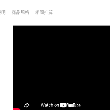
是否繳費成
付款後7-1
👉款式挑
付客戶支
每筆NT$6
說明
商品規格
相關推薦
【注意事
宅配
１．透過由
交易，需
每筆NT$8
求債權轉
２．關於
離島宅配
https://aft
每筆NT$8
３．未成
「AFTE
任。
４．使用「
即時審查
結果請求
５．嚴禁
形，恩沛
動。