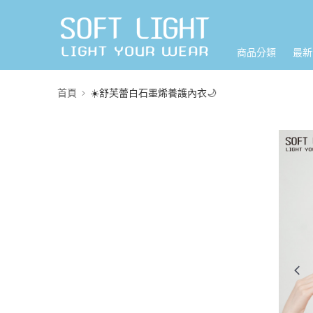
商品分類
最新
首頁
☀️舒芙蕾白石墨烯養護內衣🌙