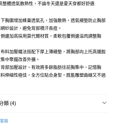
高整體透氣散熱性，不論冬天還是夏天穿都好舒適
：下胸圍增加蜂巢透氣孔，加強散熱，透氣襯墊防止胸部
部網紗設計，避免背部積汗長痘。
享後付
：側邊加高採用莫代爾材質，柔軟包覆側邊溢肉調整胸
FTEE先享後付」】
：布料加壓織法搭配下厚上薄襯墊，將胸部向上托高擺脫
先享後付是「在收到商品之後才付款」的支付方式。 讓您購物簡單
心！
型集中聚攏改善外擴。
：不需註冊會員、不需綁卡、不需儲值。
：背部加壓設計，有效將多餘脂肪往前胸集中，記憶胸
：只要手機號碼，簡訊認證，即可結帳。
：先確認商品／服務後，再付款。
布料伸縮性極佳，全方位貼合身型，既能雕塑曲線又不過
付款
EE先享後付」結帳流程】
0，滿NT$490(含以上)免運費
方式選擇「AFTEE先享後付」後，將跳轉至「AFTEE先享後
頁面，進行簡訊認證並確認金額後，即可完成結帳。
家取貨
成立數日內，您將收到繳費通知簡訊。
類 (4)
費通知簡訊後14天內，點擊此簡訊中的連結，可透過四大超商
0，滿NT$490(含以上)免運費
網路銀行／等多元方式進行付款，方視為交易完成。
白石墨烯養護內衣🌙
：結帳手續完成當下不需立刻繳費，但若您需要取消訂單，請聯
客服
付款
的店家。未經商家同意取消之訂單仍視為有效，需透過AFTEE
衣
繳納相關費用。
0，滿NT$490(含以上)免運費
否成功請以「AFTEE先享後付 」之結帳頁面顯示為準，若有關於