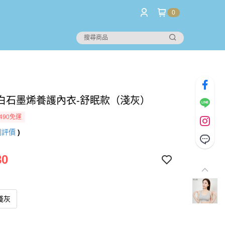
0
白石墨烯養護內衣-舒眠款（淺灰）
490免運
則評價
)
80
淺灰