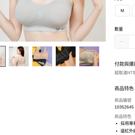
M
數量
付款與運
超取滿NT$
付款方式
商品特色
信用卡一
商品編號
10352645
超商取貨
商品特色
LINE Pay
採用專
遠紅外
Apple Pay