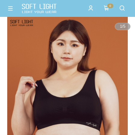
0
1
/
5