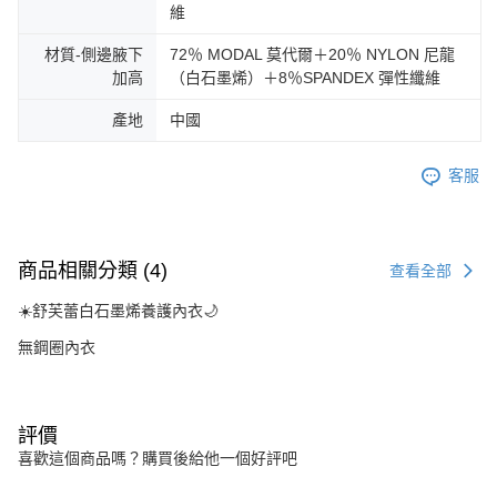
維
材質-側邊腋下
72％ MODAL 莫代爾＋20％ NYLON 尼龍
加高
（白石墨烯）＋8％SPANDEX 彈性纖維
產地
中國
客服
商品相關分類 (4)
查看全部
☀️舒芙蕾白石墨烯養護內衣🌙
無鋼圈內衣
評價
喜歡這個商品嗎？購買後給他一個好評吧