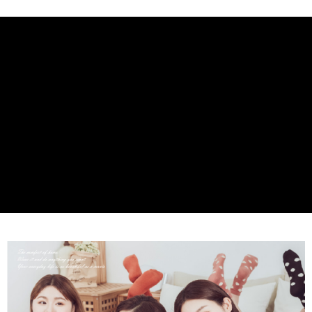
付款後7-11取貨
※ 交易是否成功請以「AFTEE先享後付 」之結帳頁面顯示為準，若有關於
是否繳費成功／繳費後需取消欲退款等相關疑問，請聯繫「AFTEE先享後付
每筆NT$60，滿NT$490(含以上)免運費
客戶支援中心」
https://netprotections.freshdesk.com/support/home
宅配
【注意事項】
１．透過由恩沛科技股份有限公司提供之「AFTEE先享後付」服務完成之交
每筆NT$80，滿NT$490(含以上)免運費
易，需依本服務之必要範圍內提供個人資料，並將交易相關給付款項請求債
權轉讓予恩沛科技股份有限公司。
離島宅配
２．關於個人資料處理事宜，請瀏覽以下網址：
每筆NT$80，滿NT$1,000(含以上)免運費
https://aftee.tw/terms/#terms3
３．未成年的使用者請事先徵得法定代理人或監護人之同意方可使用
「AFTEE先享後付」，若未經同意申辦者引起之損失，本公司不負相關責
任。
４．使用「AFTEE先享後付」時，將依據個別帳號之用戶狀況，依本公司即
時審查核予不同之上限額度；若仍有額度不足之情形，本公司將視審查結果
請求用戶進行身份認證。
５．嚴禁一人註冊多個帳號或使用他人資訊註冊。若發現惡意使用之情形，
恩沛科技股份有限公司將有權停止該用戶之使用額度並採取法律行動。