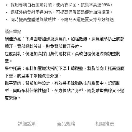
Apple Pay
採用專利白石墨烯訂製，使內衣抑菌、抗臭率高達99%，
遠紅外線發射率達84%，可提高保暖蓄熱促進血液循環，
街口支付
同時提高整體透氣散熱性，不論冬天還是夏天穿都好舒適
悠遊付
銷售重點
AFTEE先享後付
絕佳透氣：下胸圍增加蜂巢透氣孔，加強散熱，透氣襯墊防止胸部
相關說明
積汗，背部網紗設計，避免背部積汗長痘。
【關於「AFTEE先享後付」】
包覆副乳：側邊加高採用莫代爾材質，柔軟包覆側邊溢肉調整胸
ATM付款
AFTEE先享後付是「在收到商品之後才付款」的支付方式。 讓您購物簡單
便利好安心！
型。
１．簡單：不需註冊會員、不需綁卡、不需儲值。
集中托高：布料加壓織法搭配下厚上薄襯墊，將胸部向上托高擺脫
運送方式
２．便利：只要手機號碼，簡訊認證，即可結帳。
下垂，胸型集中聚攏改善外擴。
３．安心：先確認商品／服務後，再付款。
全家取貨付款
撫平背肉：背部加壓設計，有效將多餘脂肪往前胸集中，記憶胸
每筆NT$60，滿NT$490(含以上)免運費
【「AFTEE先享後付」結帳流程】
型，同時布料伸縮性極佳，全方位貼合身型，既能雕塑曲線又不過
１．於結帳方式選擇「AFTEE先享後付」後，將跳轉至「AFTEE先享後付」
付款後全家取貨
度緊縛。
結帳頁面，進行簡訊認證並確認金額後，即可完成結帳。
２．訂單成立數日內，您將收到繳費通知簡訊。
每筆NT$60，滿NT$490(含以上)免運費
３．收到繳費通知簡訊後14天內，點擊此簡訊中的連結，可透過四大超商／
ATM／網路銀行／等多元方式進行付款，方視為交易完成。
7-11取貨付款
※ 請注意：結帳手續完成當下不需立刻繳費，但若您需要取消訂單，請聯絡
詳細說明
商品規格
相關推薦
每筆NT$60，滿NT$490(含以上)免運費
購買商品的店家。未經商家同意取消之訂單仍視為有效，需透過AFTEE先享
後付繳納相關費用。