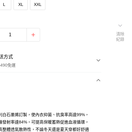
L
XL
XXL
清除
紀錄
送方式
490免運
次付款
付款
利白石墨烯訂製，使內衣抑菌、抗臭率高達99%，
線發射率達84%，可提高保暖蓄熱促進血液循環，
高整體透氣散熱性，不論冬天還是夏天穿都好舒適