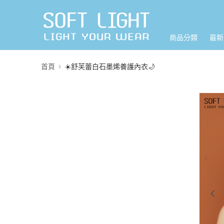
商品分類
最新
首頁
☀️舒芙蕾白石墨烯養護內衣🌙