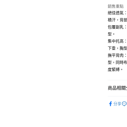
街口支付
銷售重點
絕佳透氣
悠遊付
積汗，背
AFTEE先
包覆副乳
相關說明
型。
【關於「A
ATM付款
集中托高
AFTEE
便利好安
下垂，胸
１．簡單
撫平背肉
２．便利
運送方式
３．安心
型，同時
全家取貨
度緊縛。
【「AFT
每筆NT$6
１．於結帳
付」結帳
付款後全
２．訂單
商品相關分
３．收到繳
每筆NT$6
／ATM／
☀️舒芙蕾
※ 請注意
分享
7-11取貨
絡購買商品
無鋼圈內
先享後付
每筆NT$6
運動內衣
※ 交易是
是否繳費成
付款後7-1