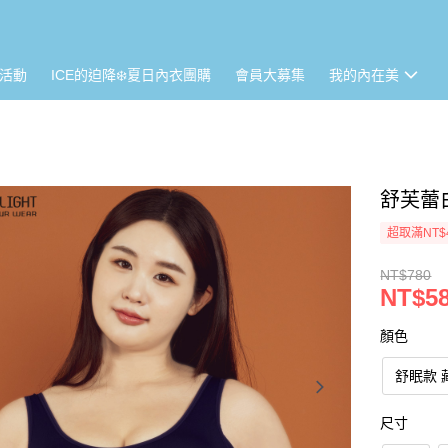
活動
ICE的迫降❄️夏日內衣團購
會員大募集
我的內在美
舒芙蕾
超取滿NT$
NT$780
NT$5
顏色
舒眠款 
尺寸