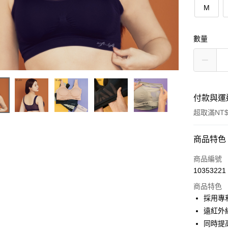
M
數量
付款與運
超取滿NT$
付款方式
商品特色
信用卡一
商品編號
10353221
超商取貨
商品特色
LINE Pay
採用專
遠紅外
Apple Pay
同時提