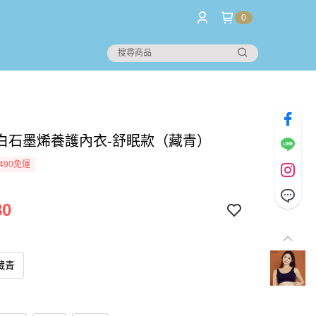
0
白石墨烯養護內衣-舒眠款（藏青）
490免運
80
藏青