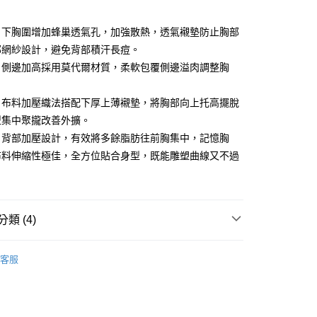
：下胸圍增加蜂巢透氣孔，加強散熱，透氣襯墊防止胸部
部網紗設計，避免背部積汗長痘。
享後付
：側邊加高採用莫代爾材質，柔軟包覆側邊溢肉調整胸
FTEE先享後付」】
：布料加壓織法搭配下厚上薄襯墊，將胸部向上托高擺脫
先享後付是「在收到商品之後才付款」的支付方式。 讓您購物簡單
心！
型集中聚攏改善外擴。
：不需註冊會員、不需綁卡、不需儲值。
：背部加壓設計，有效將多餘脂肪往前胸集中，記憶胸
：只要手機號碼，簡訊認證，即可結帳。
：先確認商品／服務後，再付款。
布料伸縮性極佳，全方位貼合身型，既能雕塑曲線又不過
付款
EE先享後付」結帳流程】
0，滿NT$490(含以上)免運費
方式選擇「AFTEE先享後付」後，將跳轉至「AFTEE先享後
頁面，進行簡訊認證並確認金額後，即可完成結帳。
家取貨
成立數日內，您將收到繳費通知簡訊。
類 (4)
費通知簡訊後14天內，點擊此簡訊中的連結，可透過四大超商
0，滿NT$490(含以上)免運費
網路銀行／等多元方式進行付款，方視為交易完成。
白石墨烯養護內衣🌙
：結帳手續完成當下不需立刻繳費，但若您需要取消訂單，請聯
客服
付款
的店家。未經商家同意取消之訂單仍視為有效，需透過AFTEE
衣
繳納相關費用。
0，滿NT$490(含以上)免運費
否成功請以「AFTEE先享後付 」之結帳頁面顯示為準，若有關於
功／繳費後需取消欲退款等相關疑問，請聯繫「AFTEE先享後
1取貨