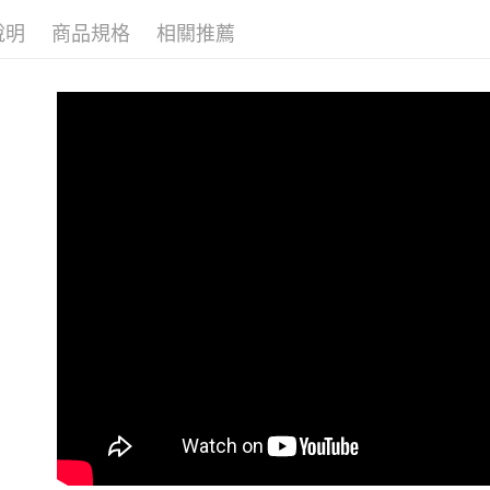
👉款式挑
付客戶支
每筆NT$6
說明
商品規格
相關推薦
【注意事
宅配
１．透過由
交易，需
每筆NT$8
求債權轉
２．關於
離島宅配
https://aft
每筆NT$8
３．未成
「AFTE
任。
４．使用「
即時審查
結果請求
５．嚴禁
形，恩沛
動。