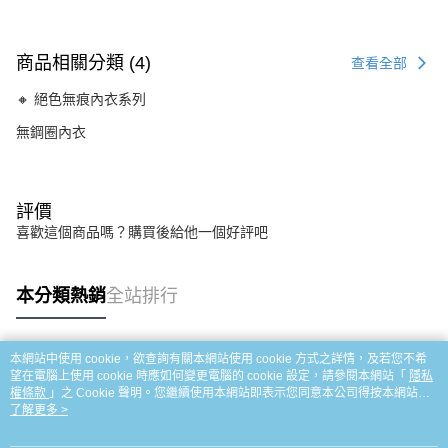
商品相關分類 (4)
查看全部
🔸 絕色無痕內衣系列
無鋼圈內衣
評價
喜歡這個商品嗎？購買後給他一個好評吧
本分類熱銷
全站排行
本網站中使用 cookie，欲查詢有關本網站使用 cookie 方式之詳情，及若您不希
熱門標籤
望在電腦上使用 cookie 時應如何變更電腦的 cookie 設定，請參閱本網站「
隱私
權條款
」之 Cookie 聲明。您繼續使用本網站即表示您同意本公司得按本網站使
用條款之 Cookie 聲明使用 cookie。
了解更多 >