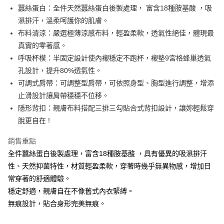
Apple Pay
蠶絲蛋白：全件天然蠶絲蛋白後製處理， 富含18種胺基酸 ，吸
濕排汗，溫柔呵護你的肌膚。
街口支付
布料清涼：嚴選極薄涼感布料，輕盈柔軟，透氣性絕佳，體現最
悠遊付
真實的零著感。
呼吸杯模：半固定設計使內襯穩定不跑杯，襯墊9宮格蜂巢透氣
AFTEE先享後付
孔設計，提升80%透氣性。
相關說明
可調式肩帶：可調整型肩帶，可依照身型、胸型進行調整，增添
【關於「AFTEE先享後付」】
ATM付款
AFTEE先享後付是「在收到商品之後才付款」的支付方式。 讓您購物簡單
止滑設計讓肩帶穩穩不位移。
便利好安心！
隱形背扣：親膚布料搭配三排三勾貼合式背扣設計，讓妳輕鬆穿
１．簡單：不需註冊會員、不需綁卡、不需儲值。
運送方式
脫更自在 !
２．便利：只要手機號碼，簡訊認證，即可結帳。
３．安心：先確認商品／服務後，再付款。
全家取貨付款
銷售重點
每筆NT$60，滿NT$490(含以上)免運費
【「AFTEE先享後付」結帳流程】
全件蠶絲蛋白後製處理，富含18種胺基酸 ，具有優異的吸濕排汗
１．於結帳方式選擇「AFTEE先享後付」後，將跳轉至「AFTEE先享後付」
付款後全家取貨
性、天然抑菌特性，材質輕盈柔軟，穿著時幾乎無異物感，增加日
結帳頁面，進行簡訊認證並確認金額後，即可完成結帳。
２．訂單成立數日內，您將收到繳費通知簡訊。
每筆NT$60，滿NT$490(含以上)免運費
常穿著的舒適體驗。
３．收到繳費通知簡訊後14天內，點擊此簡訊中的連結，可透過四大超商／
穩定舒適，親膚自在不像舊式內衣緊縛。
ATM／網路銀行／等多元方式進行付款，方視為交易完成。
7-11取貨付款
※ 請注意：結帳手續完成當下不需立刻繳費，但若您需要取消訂單，請聯絡
無痕設計，貼合身形完美無痕。
每筆NT$60，滿NT$490(含以上)免運費
購買商品的店家。未經商家同意取消之訂單仍視為有效，需透過AFTEE先享
後付繳納相關費用。