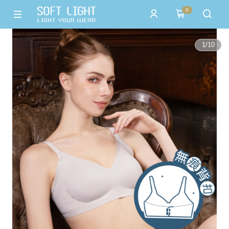
0
1
/
10