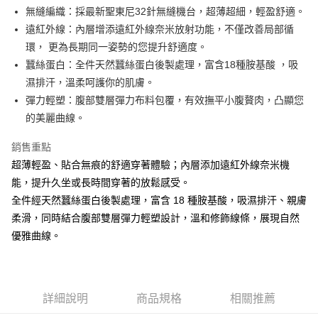
Apple Pay
無縫編織：採最新聖東尼32針無縫機台，超薄超細，輕盈舒適。
遠紅外線：內層增添遠紅外線奈米放射功能，不僅改善局部循
街口支付
環， 更為長期同一姿勢的您提升舒適度。
悠遊付
蠶絲蛋白：全件天然蠶絲蛋白後製處理，富含18種胺基酸 ，吸
濕排汗，溫柔呵護你的肌膚。
AFTEE先享後付
彈力輕塑：腹部雙層彈力布料包覆，有效撫平小腹贅肉，凸顯您
相關說明
的美麗曲線。
【關於「AFTEE先享後付」】
ATM付款
AFTEE先享後付是「在收到商品之後才付款」的支付方式。 讓您購物簡單
便利好安心！
銷售重點
１．簡單：不需註冊會員、不需綁卡、不需儲值。
超薄輕盈、貼合無痕的舒適穿著體驗；內層添加遠紅外線奈米機
運送方式
２．便利：只要手機號碼，簡訊認證，即可結帳。
能，提升久坐或長時間穿著的放鬆感受。
３．安心：先確認商品／服務後，再付款。
全家取貨付款
全件經天然蠶絲蛋白後製處理，富含 18 種胺基酸，吸濕排汗、親膚
每筆NT$60，滿NT$490(含以上)免運費
【「AFTEE先享後付」結帳流程】
柔滑，同時結合腹部雙層彈力輕塑設計，溫和修飾線條，展現自然
１．於結帳方式選擇「AFTEE先享後付」後，將跳轉至「AFTEE先享後付」
付款後全家取貨
優雅曲線。
結帳頁面，進行簡訊認證並確認金額後，即可完成結帳。
２．訂單成立數日內，您將收到繳費通知簡訊。
每筆NT$60，滿NT$490(含以上)免運費
３．收到繳費通知簡訊後14天內，點擊此簡訊中的連結，可透過四大超商／
ATM／網路銀行／等多元方式進行付款，方視為交易完成。
7-11取貨付款
※ 請注意：結帳手續完成當下不需立刻繳費，但若您需要取消訂單，請聯絡
詳細說明
商品規格
相關推薦
每筆NT$60，滿NT$490(含以上)免運費
購買商品的店家。未經商家同意取消之訂單仍視為有效，需透過AFTEE先享
後付繳納相關費用。