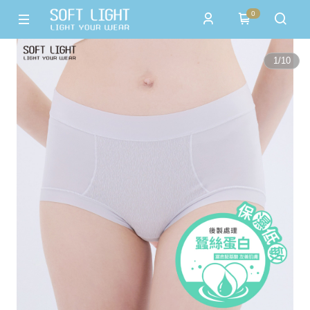
0
1
/
10