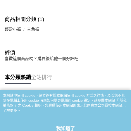
商品相關分類 (1)
輕盈小褲
三角褲
評價
喜歡這個商品嗎？購買後給他一個好評吧
本分類熱銷
全站排行
本網站中使用 cookie，欲查詢有關本網站使用 cookie 方式之詳情，及若您不希
熱門標籤
望在電腦上使用 cookie 時應如何變更電腦的 cookie 設定，請參閱本網站「
隱私
權條款
」之 Cookie 聲明。您繼續使用本網站即表示您同意本公司得按本網站使
用條款之 Cookie 聲明使用 cookie。
了解更多 >
我知道了