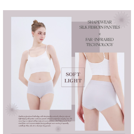
付款後7-11取貨
※ 交易是否成功請以「AFTEE先享後付 」之結帳頁面顯示為準，若有關於
是否繳費成功／繳費後需取消欲退款等相關疑問，請聯繫「AFTEE先享後付
每筆NT$60，滿NT$490(含以上)免運費
客戶支援中心」
https://netprotections.freshdesk.com/support/home
宅配
【注意事項】
１．透過由恩沛科技股份有限公司提供之「AFTEE先享後付」服務完成之交
每筆NT$80，滿NT$490(含以上)免運費
易，需依本服務之必要範圍內提供個人資料，並將交易相關給付款項請求債
權轉讓予恩沛科技股份有限公司。
離島宅配
２．關於個人資料處理事宜，請瀏覽以下網址：
每筆NT$80，滿NT$1,000(含以上)免運費
https://aftee.tw/terms/#terms3
３．未成年的使用者請事先徵得法定代理人或監護人之同意方可使用
「AFTEE先享後付」，若未經同意申辦者引起之損失，本公司不負相關責
任。
４．使用「AFTEE先享後付」時，將依據個別帳號之用戶狀況，依本公司即
時審查核予不同之上限額度；若仍有額度不足之情形，本公司將視審查結果
請求用戶進行身份認證。
５．嚴禁一人註冊多個帳號或使用他人資訊註冊。若發現惡意使用之情形，
恩沛科技股份有限公司將有權停止該用戶之使用額度並採取法律行動。