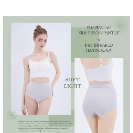
後付繳納相關費用。
付款後7-11取貨
※ 交易是否成功請以「AFTEE先享後付 」之結帳頁面顯示為準，若有關於
是否繳費成功／繳費後需取消欲退款等相關疑問，請聯繫「AFTEE先享後付
每筆NT$60，滿NT$490(含以上)免運費
客戶支援中心」
https://netprotections.freshdesk.com/support/home
宅配
【注意事項】
１．透過由恩沛科技股份有限公司提供之「AFTEE先享後付」服務完成之交
每筆NT$80，滿NT$490(含以上)免運費
易，需依本服務之必要範圍內提供個人資料，並將交易相關給付款項請求債
權轉讓予恩沛科技股份有限公司。
離島宅配
２．關於個人資料處理事宜，請瀏覽以下網址：
每筆NT$80，滿NT$1,000(含以上)免運費
https://aftee.tw/terms/#terms3
３．未成年的使用者請事先徵得法定代理人或監護人之同意方可使用
「AFTEE先享後付」，若未經同意申辦者引起之損失，本公司不負相關責
任。
４．使用「AFTEE先享後付」時，將依據個別帳號之用戶狀況，依本公司即
時審查核予不同之上限額度；若仍有額度不足之情形，本公司將視審查結果
請求用戶進行身份認證。
５．嚴禁一人註冊多個帳號或使用他人資訊註冊。若發現惡意使用之情形，
恩沛科技股份有限公司將有權停止該用戶之使用額度並採取法律行動。