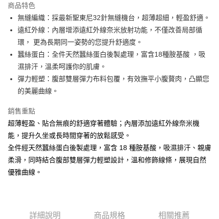
商品特色
Apple Pay
無縫編織：採最新聖東尼32針無縫機台，超薄超細，輕盈舒適。
遠紅外線：內層增添遠紅外線奈米放射功能，不僅改善局部循
街口支付
環， 更為長期同一姿勢的您提升舒適度。
悠遊付
蠶絲蛋白：全件天然蠶絲蛋白後製處理，富含18種胺基酸 ，吸
濕排汗，溫柔呵護你的肌膚。
AFTEE先享後付
彈力輕塑：腹部雙層彈力布料包覆，有效撫平小腹贅肉，凸顯您
相關說明
的美麗曲線。
【關於「AFTEE先享後付」】
ATM付款
AFTEE先享後付是「在收到商品之後才付款」的支付方式。 讓您購物簡單
便利好安心！
銷售重點
１．簡單：不需註冊會員、不需綁卡、不需儲值。
超薄輕盈、貼合無痕的舒適穿著體驗；內層添加遠紅外線奈米機
運送方式
２．便利：只要手機號碼，簡訊認證，即可結帳。
能，提升久坐或長時間穿著的放鬆感受。
３．安心：先確認商品／服務後，再付款。
全家取貨付款
全件經天然蠶絲蛋白後製處理，富含 18 種胺基酸，吸濕排汗、親膚
每筆NT$60，滿NT$490(含以上)免運費
【「AFTEE先享後付」結帳流程】
柔滑，同時結合腹部雙層彈力輕塑設計，溫和修飾線條，展現自然
１．於結帳方式選擇「AFTEE先享後付」後，將跳轉至「AFTEE先享後付」
付款後全家取貨
優雅曲線。
結帳頁面，進行簡訊認證並確認金額後，即可完成結帳。
２．訂單成立數日內，您將收到繳費通知簡訊。
每筆NT$60，滿NT$490(含以上)免運費
３．收到繳費通知簡訊後14天內，點擊此簡訊中的連結，可透過四大超商／
ATM／網路銀行／等多元方式進行付款，方視為交易完成。
7-11取貨付款
※ 請注意：結帳手續完成當下不需立刻繳費，但若您需要取消訂單，請聯絡
詳細說明
商品規格
相關推薦
每筆NT$60，滿NT$490(含以上)免運費
購買商品的店家。未經商家同意取消之訂單仍視為有效，需透過AFTEE先享