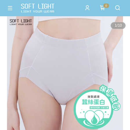
0
1
/
10