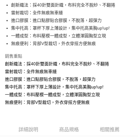
Apple Pay
創新織法：採40針雙面針織，布料完全不脫紗、不翻捲
雷射裁切：全件無痕無車縫
街口支付
進口膠膜：進口點膠貼合膠膜，不脫落，超彈力
悠遊付
集中托高：罩杯下厚上薄設計，集中托高美胸up!up!
一體成型：布料壓模一體成型，立體渾圓胸型立現
AFTEE先享後付
無痕便利：背部V型裁切，外衣穿搭方便無痕
相關說明
【關於「AFTEE先享後付」】
銷售重點
ATM付款
AFTEE先享後付是「在收到商品之後才付款」的支付方式。 讓您購物簡單
便利好安心！
創新織法：採40針雙面針織，布料完全不脫紗、不翻捲
１．簡單：不需註冊會員、不需綁卡、不需儲值。
雷射裁切：全件無痕無車縫
運送方式
２．便利：只要手機號碼，簡訊認證，即可結帳。
進口膠膜：進口點膠貼合膠膜，不脫落，超彈力
３．安心：先確認商品／服務後，再付款。
全家取貨付款
集中托高：罩杯下厚上薄設計，集中托高美胸up!up!
每筆NT$60，滿NT$490(含以上)免運費
【「AFTEE先享後付」結帳流程】
一體成型：布料壓模一體成型，立體渾圓胸型立現
１．於結帳方式選擇「AFTEE先享後付」後，將跳轉至「AFTEE先享後付」
付款後全家取貨
無痕便利：背部V型裁切，外衣穿搭方便無痕
結帳頁面，進行簡訊認證並確認金額後，即可完成結帳。
２．訂單成立數日內，您將收到繳費通知簡訊。
每筆NT$60，滿NT$490(含以上)免運費
３．收到繳費通知簡訊後14天內，點擊此簡訊中的連結，可透過四大超商／
ATM／網路銀行／等多元方式進行付款，方視為交易完成。
7-11取貨付款
※ 請注意：結帳手續完成當下不需立刻繳費，但若您需要取消訂單，請聯絡
詳細說明
商品規格
相關推薦
每筆NT$60，滿NT$490(含以上)免運費
購買商品的店家。未經商家同意取消之訂單仍視為有效，需透過AFTEE先享
後付繳納相關費用。