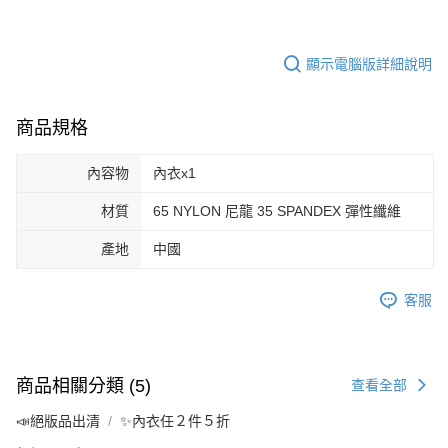
顯示電腦版詳細說明
商品規格
內容物
內衣x1
材質
65 NYLON 尼龍 35 SPANDEX 彈性纖維
產地
中國
客服
商品相關分類 (5)
查看全部
📣絕版品出清
✨內衣任２件５折