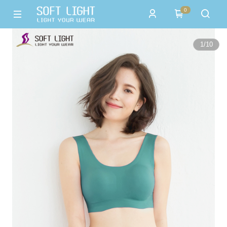
0
1
/
10