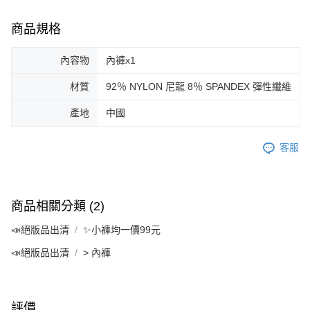
商品規格
內容物
內褲x1
材質
92％ NYLON 尼龍 8％ SPANDEX 彈性纖維
產地
中國
客服
商品相關分類 (2)
📣絕版品出清
✨小褲均一價99元
📣絕版品出清
> 內褲
評價