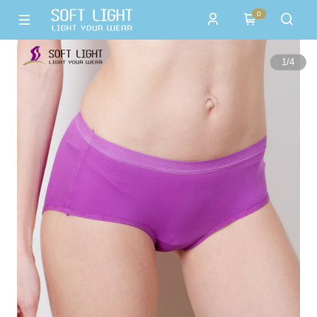
0
1
/
4