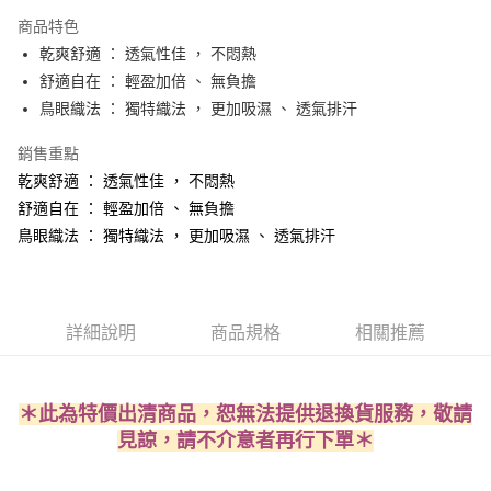
LINE Pay
商品特色
Apple Pay
乾爽舒適 ： 透氣性佳 ， 不悶熱
舒適自在 ： 輕盈加倍 、 無負擔
街口支付
鳥眼織法 ： 獨特織法 ， 更加吸濕 、 透氣排汗
悠遊付
銷售重點
AFTEE先享後付
乾爽舒適 ： 透氣性佳 ， 不悶熱
相關說明
舒適自在 ： 輕盈加倍 、 無負擔
【關於「AFTEE先享後付」】
鳥眼織法 ： 獨特織法 ， 更加吸濕 、 透氣排汗
ATM付款
AFTEE先享後付是「在收到商品之後才付款」的支付方式。 讓您購物簡單
便利好安心！
１．簡單：不需註冊會員、不需綁卡、不需儲值。
運送方式
２．便利：只要手機號碼，簡訊認證，即可結帳。
３．安心：先確認商品／服務後，再付款。
全家取貨付款
詳細說明
商品規格
相關推薦
每筆NT$60，滿NT$490(含以上)免運費
【「AFTEE先享後付」結帳流程】
１．於結帳方式選擇「AFTEE先享後付」後，將跳轉至「AFTEE先享後付」
付款後全家取貨
結帳頁面，進行簡訊認證並確認金額後，即可完成結帳。
＊此為特價出清商品，恕無法提供退換貨服務，敬請
２．訂單成立數日內，您將收到繳費通知簡訊。
每筆NT$60，滿NT$490(含以上)免運費
見諒，請不介意者再行下單＊
３．收到繳費通知簡訊後14天內，點擊此簡訊中的連結，可透過四大超商／
ATM／網路銀行／等多元方式進行付款，方視為交易完成。
7-11取貨付款
※ 請注意：結帳手續完成當下不需立刻繳費，但若您需要取消訂單，請聯絡