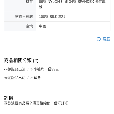
材質
66％ NYLON 尼龍 34％ SPANDEX 彈性纖
維
材質－褲底
100％ SILK 蠶絲
產地
中國
客服
商品相關分類 (2)
📣絕版品出清
✨小褲均一價99元
📣絕版品出清
> 塑身
評價
喜歡這個商品嗎？購買後給他一個好評吧