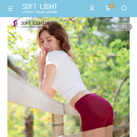
0
1
/
1