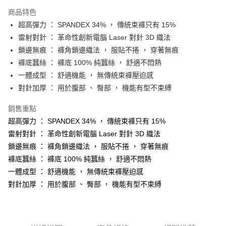
LINE Pay
商品特色
Apple Pay
超高彈力 ： SPANDEX 34% ， 傳統束褲只有 15%
雷射對針 ： 革命性創新電腦 Laser 對針 3D 織法
街口支付
鎖邊無痕 ： 褲角鎖邊織法 ， 服貼不捲 ， 穿著無痕
悠遊付
褲底蠶絲 ： 褲底 100% 純蠶絲 ， 舒適不悶熱
一體成型 ： 舒適機能 ， 無傳統束褲壓迫感
AFTEE先享後付
對針加厚 ： 用於腹部 、 臀部 ， 機能有型不束縛
相關說明
【關於「AFTEE先享後付」】
銷售重點
ATM付款
AFTEE先享後付是「在收到商品之後才付款」的支付方式。 讓您購物簡單
便利好安心！
超高彈力 ： SPANDEX 34% ， 傳統束褲只有 15%
１．簡單：不需註冊會員、不需綁卡、不需儲值。
雷射對針 ： 革命性創新電腦 Laser 對針 3D 織法
運送方式
２．便利：只要手機號碼，簡訊認證，即可結帳。
鎖邊無痕 ： 褲角鎖邊織法 ， 服貼不捲 ， 穿著無痕
３．安心：先確認商品／服務後，再付款。
全家取貨付款
褲底蠶絲 ： 褲底 100% 純蠶絲 ， 舒適不悶熱
每筆NT$60，滿NT$490(含以上)免運費
【「AFTEE先享後付」結帳流程】
一體成型 ： 舒適機能 ， 無傳統束褲壓迫感
１．於結帳方式選擇「AFTEE先享後付」後，將跳轉至「AFTEE先享後付」
付款後全家取貨
對針加厚 ： 用於腹部 、 臀部 ， 機能有型不束縛
結帳頁面，進行簡訊認證並確認金額後，即可完成結帳。
２．訂單成立數日內，您將收到繳費通知簡訊。
每筆NT$60，滿NT$490(含以上)免運費
３．收到繳費通知簡訊後14天內，點擊此簡訊中的連結，可透過四大超商／
ATM／網路銀行／等多元方式進行付款，方視為交易完成。
7-11取貨付款
※ 請注意：結帳手續完成當下不需立刻繳費，但若您需要取消訂單，請聯絡