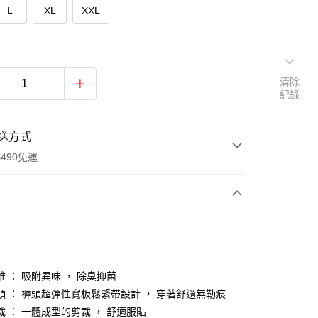
L
XL
XXL
清除
紀錄
送方式
490免運
次付款
付款
維 ： 吸附異味 ， 除臭抑菌
頭 ： 褲頭超彈性寬板鬆緊帶設計 ， 穿著舒適無勒痕
裁 ： 一體成型的剪裁 ， 舒適服貼