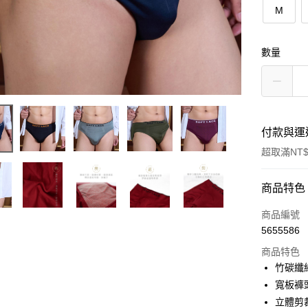
M
數量
付款與運
超取滿NT$
付款方式
商品特色
信用卡一
商品編號
5655586
超商取貨
商品特色
LINE Pay
竹碳纖
寬板褲
Apple Pay
立體剪