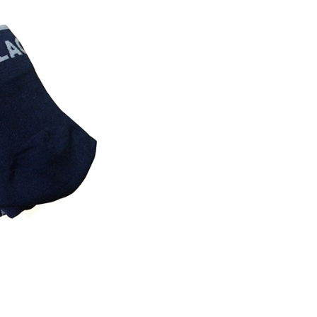
援中心」
https://netprotections.freshdesk.com/support/home
0，滿NT$490(含以上)免運費
項】
恩沛科技股份有限公司提供之「AFTEE先享後付」服務完成之
依本服務之必要範圍內提供個人資料，並將交易相關給付款項請
0，滿NT$490(含以上)免運費
讓予恩沛科技股份有限公司。
個人資料處理事宜，請瀏覽以下網址：
ee.tw/terms/#terms3
0，滿NT$1,000(含以上)免運費
年的使用者請事先徵得法定代理人或監護人之同意方可使用
E先享後付」，若未經同意申辦者引起之損失，本公司不負相關責
AFTEE先享後付」時，將依據個別帳號之用戶狀況，依本公司
核予不同之上限額度；若仍有額度不足之情形，本公司將視審查
用戶進行身份認證。
一人註冊多個帳號或使用他人資訊註冊。若發現惡意使用之情
科技股份有限公司將有權停止該用戶之使用額度並採取法律行