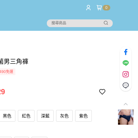
0
菌男三角褲
490免運
29
黑色
紅色
深藍
灰色
紫色