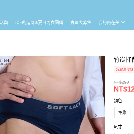
活動
ICE的迫降❄️夏日內衣團購
會員大募集
我的內在美
竹炭抑
超取滿NT$
NT$290
NT$1
顏色
軍綠
尺寸