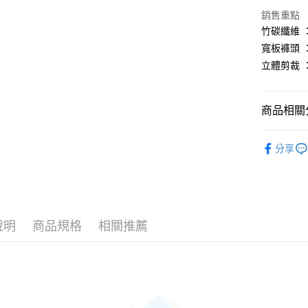
街口支付
銷售重點
竹碳纖維 
悠遊付
寬板褲頭 
AFTEE先
立體剪裁 
相關說明
【關於「A
ATM付款
AFTEE
商品相關分
便利好安
１．簡單
男內著
２．便利
運送方式
分享
３．安心
全家取貨
【「AFT
每筆NT$6
１．於結帳
付」結帳
付款後全
２．訂單
３．收到繳
說明
商品規格
相關推薦
每筆NT$6
／ATM／
※ 請注意
7-11取貨
絡購買商品
先享後付
每筆NT$6
※ 交易是
是否繳費成
付款後7-1