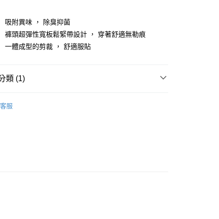
： 吸附異味 ， 除臭抑菌
： 褲頭超彈性寬板鬆緊帶設計 ， 穿著舒適無勒痕
享後付
： 一體成型的剪裁 ， 舒適服貼
FTEE先享後付」】
先享後付是「在收到商品之後才付款」的支付方式。 讓您購物簡單
類 (1)
心！
：不需註冊會員、不需綁卡、不需儲值。
：只要手機號碼，簡訊認證，即可結帳。
客服
：先確認商品／服務後，再付款。
付款
EE先享後付」結帳流程】
0，滿NT$490(含以上)免運費
方式選擇「AFTEE先享後付」後，將跳轉至「AFTEE先享後
頁面，進行簡訊認證並確認金額後，即可完成結帳。
家取貨
成立數日內，您將收到繳費通知簡訊。
費通知簡訊後14天內，點擊此簡訊中的連結，可透過四大超商
0，滿NT$490(含以上)免運費
網路銀行／等多元方式進行付款，方視為交易完成。
：結帳手續完成當下不需立刻繳費，但若您需要取消訂單，請聯
付款
的店家。未經商家同意取消之訂單仍視為有效，需透過AFTEE
繳納相關費用。
0，滿NT$490(含以上)免運費
否成功請以「AFTEE先享後付 」之結帳頁面顯示為準，若有關於
功／繳費後需取消欲退款等相關疑問，請聯繫「AFTEE先享後
1取貨