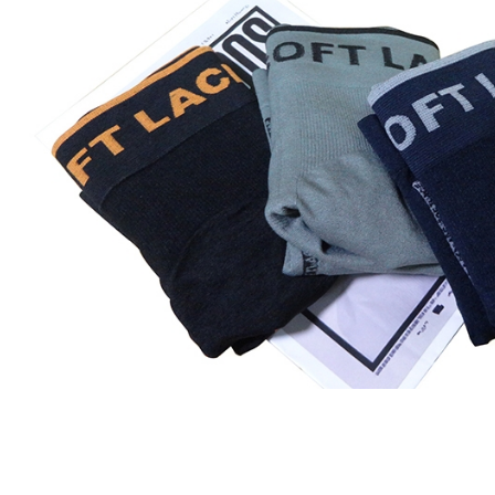
付客戶支
每筆NT$6
【注意事
宅配
１．透過由
交易，需
每筆NT$8
求債權轉
２．關於
離島宅配
https://aft
每筆NT$8
３．未成
「AFTE
任。
４．使用「
即時審查
結果請求
５．嚴禁
形，恩沛
動。