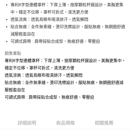
Apple Pay
專利8字型連體罩杯：下厚上薄，按摩顆粒杯膜設計，美胸更集
中，穩定不位移，罩杯可拆式，清洗更方便
街口支付
透氣涼爽：透氣鳥眼布吸濕排汗，透氣解悶
悠遊付
貼合無痕：全件無車縫，燙印洗標設計，服貼無痕，無鋼圈舒適
減壓輕盈自在
AFTEE先享後付
可調式肩帶 : 肩帶採貼合成型，無痕舒適、零壓迫
相關說明
【關於「AFTEE先享後付」】
銷售重點
ATM付款
AFTEE先享後付是「在收到商品之後才付款」的支付方式。 讓您購物簡單
便利好安心！
專利8字型連體罩杯：下厚上薄，按摩顆粒杯膜設計，美胸更集中，
１．簡單：不需註冊會員、不需綁卡、不需儲值。
穩定不位移，罩杯可拆式，清洗更方便
運送方式
２．便利：只要手機號碼，簡訊認證，即可結帳。
透氣涼爽：透氣鳥眼布吸濕排汗，透氣解悶
３．安心：先確認商品／服務後，再付款。
全家取貨付款
貼合無痕：全件無車縫，燙印洗標設計，服貼無痕，無鋼圈舒適減
每筆NT$60，滿NT$490(含以上)免運費
【「AFTEE先享後付」結帳流程】
壓輕盈自在
１．於結帳方式選擇「AFTEE先享後付」後，將跳轉至「AFTEE先享後付」
付款後全家取貨
可調式肩帶 : 肩帶採貼合成型，無痕舒適、零壓迫
結帳頁面，進行簡訊認證並確認金額後，即可完成結帳。
２．訂單成立數日內，您將收到繳費通知簡訊。
每筆NT$60，滿NT$490(含以上)免運費
３．收到繳費通知簡訊後14天內，點擊此簡訊中的連結，可透過四大超商／
ATM／網路銀行／等多元方式進行付款，方視為交易完成。
7-11取貨付款
※ 請注意：結帳手續完成當下不需立刻繳費，但若您需要取消訂單，請聯絡
詳細說明
商品規格
相關推薦
每筆NT$60，滿NT$490(含以上)免運費
購買商品的店家。未經商家同意取消之訂單仍視為有效，需透過AFTEE先享
後付繳納相關費用。