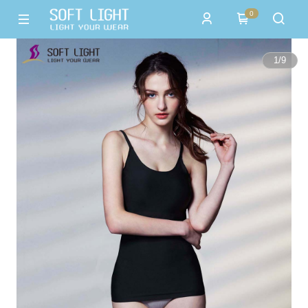
0
1
/
9