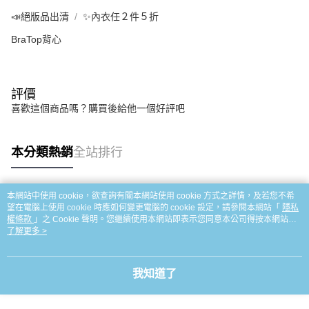
📣絕版品出清
✨內衣任２件５折
BraTop背心
評價
喜歡這個商品嗎？購買後給他一個好評吧
本分類熱銷
全站排行
本網站中使用 cookie，欲查詢有關本網站使用 cookie 方式之詳情，及若您不希
熱門標籤
望在電腦上使用 cookie 時應如何變更電腦的 cookie 設定，請參閱本網站「
隱私
權條款
」之 Cookie 聲明。您繼續使用本網站即表示您同意本公司得按本網站使
用條款之 Cookie 聲明使用 cookie。
了解更多 >
我知道了