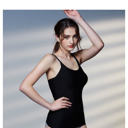
付款後7-11取貨
※ 交易是否成功請以「AFTEE先享後付 」之結帳頁面顯示為準，若有關於
是否繳費成功／繳費後需取消欲退款等相關疑問，請聯繫「AFTEE先享後付
每筆NT$60，滿NT$490(含以上)免運費
客戶支援中心」
https://netprotections.freshdesk.com/support/home
宅配
【注意事項】
１．透過由恩沛科技股份有限公司提供之「AFTEE先享後付」服務完成之交
每筆NT$80，滿NT$490(含以上)免運費
易，需依本服務之必要範圍內提供個人資料，並將交易相關給付款項請求債
權轉讓予恩沛科技股份有限公司。
離島宅配
２．關於個人資料處理事宜，請瀏覽以下網址：
每筆NT$80，滿NT$1,000(含以上)免運費
https://aftee.tw/terms/#terms3
３．未成年的使用者請事先徵得法定代理人或監護人之同意方可使用
「AFTEE先享後付」，若未經同意申辦者引起之損失，本公司不負相關責
任。
４．使用「AFTEE先享後付」時，將依據個別帳號之用戶狀況，依本公司即
時審查核予不同之上限額度；若仍有額度不足之情形，本公司將視審查結果
請求用戶進行身份認證。
５．嚴禁一人註冊多個帳號或使用他人資訊註冊。若發現惡意使用之情形，
恩沛科技股份有限公司將有權停止該用戶之使用額度並採取法律行動。