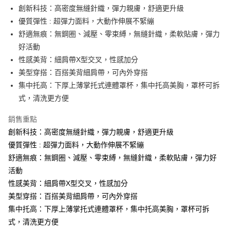
Apple Pay
創新科技：高密度無縫針織，彈力親膚，舒適更升級
優質彈性 : 超彈力面料，大動作伸展不緊繃
街口支付
舒適無痕：無鋼圈、減壓、零束縛，無縫針織，柔軟貼膚，彈力
悠遊付
好活動
性感美背：細肩帶X型交叉，性感加分
AFTEE先享後付
美型穿搭：百搭美背細肩帶，可內外穿搭
相關說明
集中托高：下厚上薄掌托式連體罩杯，集中托高美胸，罩杯可拆
【關於「AFTEE先享後付」】
ATM付款
AFTEE先享後付是「在收到商品之後才付款」的支付方式。 讓您購物簡單
式，清洗更方便
便利好安心！
１．簡單：不需註冊會員、不需綁卡、不需儲值。
銷售重點
運送方式
２．便利：只要手機號碼，簡訊認證，即可結帳。
創新科技：高密度無縫針織，彈力親膚，舒適更升級
３．安心：先確認商品／服務後，再付款。
全家取貨付款
優質彈性 : 超彈力面料，大動作伸展不緊繃
每筆NT$60，滿NT$490(含以上)免運費
【「AFTEE先享後付」結帳流程】
舒適無痕：無鋼圈、減壓、零束縛，無縫針織，柔軟貼膚，彈力好
１．於結帳方式選擇「AFTEE先享後付」後，將跳轉至「AFTEE先享後付」
付款後全家取貨
活動
結帳頁面，進行簡訊認證並確認金額後，即可完成結帳。
２．訂單成立數日內，您將收到繳費通知簡訊。
每筆NT$60，滿NT$490(含以上)免運費
性感美背：細肩帶X型交叉，性感加分
３．收到繳費通知簡訊後14天內，點擊此簡訊中的連結，可透過四大超商／
美型穿搭：百搭美背細肩帶，可內外穿搭
ATM／網路銀行／等多元方式進行付款，方視為交易完成。
7-11取貨付款
※ 請注意：結帳手續完成當下不需立刻繳費，但若您需要取消訂單，請聯絡
集中托高：下厚上薄掌托式連體罩杯，集中托高美胸，罩杯可拆
每筆NT$60，滿NT$490(含以上)免運費
購買商品的店家。未經商家同意取消之訂單仍視為有效，需透過AFTEE先享
式，清洗更方便
後付繳納相關費用。