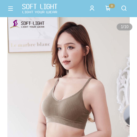
0
1
/
10