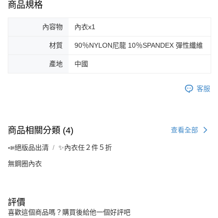
商品規格
內容物
內衣x1
材質
90％NYLON尼龍 10％SPANDEX 彈性纖維
產地
中國
客服
商品相關分類 (4)
查看全部
📣絕版品出清
✨內衣任２件５折
無鋼圈內衣
評價
喜歡這個商品嗎？購買後給他一個好評吧