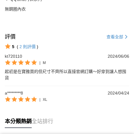
無鋼圈內衣
評價
查看全部
5
(
2
則評價
)
kt720110
2024/06/06
|
M
起初是在寶雅買的但尺寸不齊所以直接官網訂購～好穿到讓人想囤
貨
a*********8
2024/04/24
|
XL
本分類熱銷
全站排行