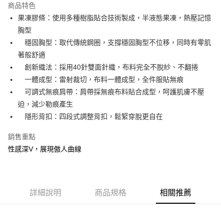
商品特色
Apple Pay
果凍膠條：使用多種樹脂貼合技術製成，半液態果凍，熱壓記憶
胸型
街口支付
穩固胸型：取代傳統鋼圈，支撐穩固胸型不位移，同時有零肌
悠遊付
著般舒適
創新織法：採用40針雙面針織，布料完全不脫紗、不翻捲
AFTEE先享後付
一體成型：雷射裁切，布料一體成型，全件服貼無痕
相關說明
可調式無痕肩帶：肩帶採無痕布料貼合成型，呵護肌膚不壓
【關於「AFTEE先享後付」】
ATM付款
AFTEE先享後付是「在收到商品之後才付款」的支付方式。 讓您購物簡單
迫，減少勒痕產生
便利好安心！
隱形背扣：四段式調整背扣，鬆緊穿脫更自在
１．簡單：不需註冊會員、不需綁卡、不需儲值。
運送方式
２．便利：只要手機號碼，簡訊認證，即可結帳。
銷售重點
３．安心：先確認商品／服務後，再付款。
全家取貨付款
性感深V，展現傲人曲線
每筆NT$60，滿NT$490(含以上)免運費
【「AFTEE先享後付」結帳流程】
１．於結帳方式選擇「AFTEE先享後付」後，將跳轉至「AFTEE先享後付」
付款後全家取貨
結帳頁面，進行簡訊認證並確認金額後，即可完成結帳。
２．訂單成立數日內，您將收到繳費通知簡訊。
每筆NT$60，滿NT$490(含以上)免運費
３．收到繳費通知簡訊後14天內，點擊此簡訊中的連結，可透過四大超商／
詳細說明
商品規格
相關推薦
ATM／網路銀行／等多元方式進行付款，方視為交易完成。
7-11取貨付款
※ 請注意：結帳手續完成當下不需立刻繳費，但若您需要取消訂單，請聯絡
每筆NT$60，滿NT$490(含以上)免運費
購買商品的店家。未經商家同意取消之訂單仍視為有效，需透過AFTEE先享