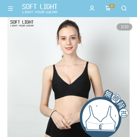
0
1
/
10