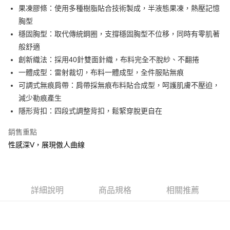
Apple Pay
果凍膠條：使用多種樹脂貼合技術製成，半液態果凍，熱壓記憶
胸型
街口支付
穩固胸型：取代傳統鋼圈，支撐穩固胸型不位移，同時有零肌著
悠遊付
般舒適
創新織法：採用40針雙面針織，布料完全不脫紗、不翻捲
AFTEE先享後付
一體成型：雷射裁切，布料一體成型，全件服貼無痕
相關說明
可調式無痕肩帶：肩帶採無痕布料貼合成型，呵護肌膚不壓迫，
【關於「AFTEE先享後付」】
ATM付款
AFTEE先享後付是「在收到商品之後才付款」的支付方式。 讓您購物簡單
減少勒痕產生
便利好安心！
隱形背扣：四段式調整背扣，鬆緊穿脫更自在
１．簡單：不需註冊會員、不需綁卡、不需儲值。
運送方式
２．便利：只要手機號碼，簡訊認證，即可結帳。
銷售重點
３．安心：先確認商品／服務後，再付款。
全家取貨付款
性感深V，展現傲人曲線
每筆NT$60，滿NT$490(含以上)免運費
【「AFTEE先享後付」結帳流程】
１．於結帳方式選擇「AFTEE先享後付」後，將跳轉至「AFTEE先享後付」
付款後全家取貨
結帳頁面，進行簡訊認證並確認金額後，即可完成結帳。
２．訂單成立數日內，您將收到繳費通知簡訊。
每筆NT$60，滿NT$490(含以上)免運費
３．收到繳費通知簡訊後14天內，點擊此簡訊中的連結，可透過四大超商／
詳細說明
商品規格
相關推薦
ATM／網路銀行／等多元方式進行付款，方視為交易完成。
7-11取貨付款
※ 請注意：結帳手續完成當下不需立刻繳費，但若您需要取消訂單，請聯絡
每筆NT$60，滿NT$490(含以上)免運費
購買商品的店家。未經商家同意取消之訂單仍視為有效，需透過AFTEE先享
後付繳納相關費用。