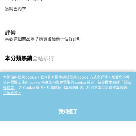
無鋼圈內衣
評價
喜歡這個商品嗎？購買後給他一個好評吧
本分類熱銷
全站排行
本網站中使用 cookie，欲查詢有關本網站使用 cookie 方式之詳情，及若您不希
熱門標籤
望在電腦上使用 cookie 時應如何變更電腦的 cookie 設定，請參閱本網站「
隱私
權條款
」之 Cookie 聲明。您繼續使用本網站即表示您同意本公司得按本網站使
用條款之 Cookie 聲明使用 cookie。
了解更多 >
我知道了