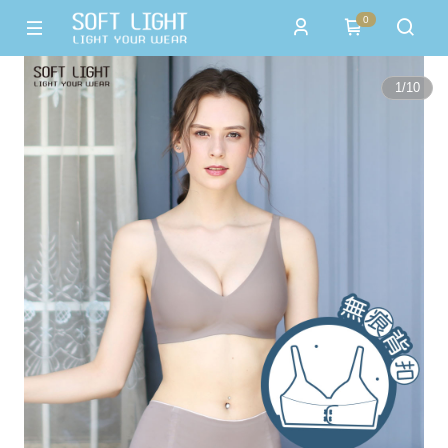
0
1
/
10