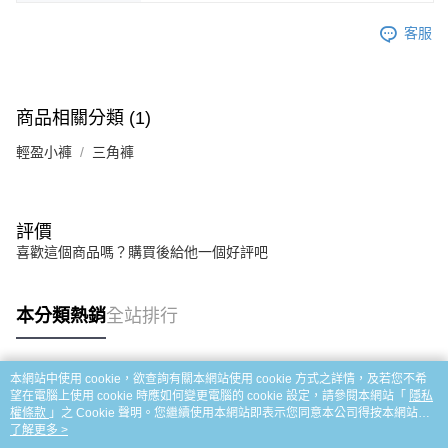
客服
商品相關分類 (1)
輕盈小褲
三角褲
評價
喜歡這個商品嗎？購買後給他一個好評吧
本分類熱銷
全站排行
本網站中使用 cookie，欲查詢有關本網站使用 cookie 方式之詳情，及若您不希
熱門標籤
望在電腦上使用 cookie 時應如何變更電腦的 cookie 設定，請參閱本網站「
隱私
權條款
」之 Cookie 聲明。您繼續使用本網站即表示您同意本公司得按本網站使
用條款之 Cookie 聲明使用 cookie。
了解更多 >