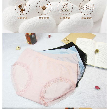
付款後7-11取貨
※ 交易是否成功請以「AFTEE先享後付 」之結帳頁面顯示為準，若有關於
是否繳費成功／繳費後需取消欲退款等相關疑問，請聯繫「AFTEE先享後付
每筆NT$60，滿NT$490(含以上)免運費
客戶支援中心」
https://netprotections.freshdesk.com/support/home
宅配
【注意事項】
１．透過由恩沛科技股份有限公司提供之「AFTEE先享後付」服務完成之交
每筆NT$80，滿NT$490(含以上)免運費
易，需依本服務之必要範圍內提供個人資料，並將交易相關給付款項請求債
權轉讓予恩沛科技股份有限公司。
離島宅配
２．關於個人資料處理事宜，請瀏覽以下網址：
每筆NT$80，滿NT$1,000(含以上)免運費
https://aftee.tw/terms/#terms3
３．未成年的使用者請事先徵得法定代理人或監護人之同意方可使用
「AFTEE先享後付」，若未經同意申辦者引起之損失，本公司不負相關責
任。
４．使用「AFTEE先享後付」時，將依據個別帳號之用戶狀況，依本公司即
時審查核予不同之上限額度；若仍有額度不足之情形，本公司將視審查結果
請求用戶進行身份認證。
５．嚴禁一人註冊多個帳號或使用他人資訊註冊。若發現惡意使用之情形，
恩沛科技股份有限公司將有權停止該用戶之使用額度並採取法律行動。