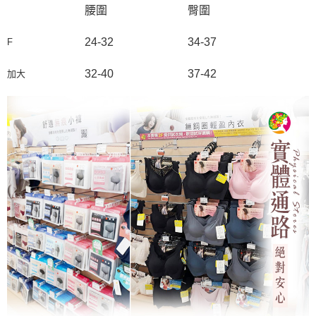
腰圍
臀圍
24-32
34-37
F
32-40
37-42
加大