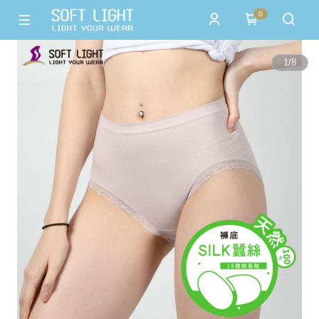
0
1
/
8