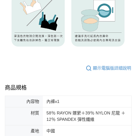
顯示電腦版詳細說明
商品規格
內容物
內褲x1
材質
58％ RAYON 嫘縈＋39％ NYLON 尼龍 ＋
12％ SPANDEX 彈性纖維
產地
中國