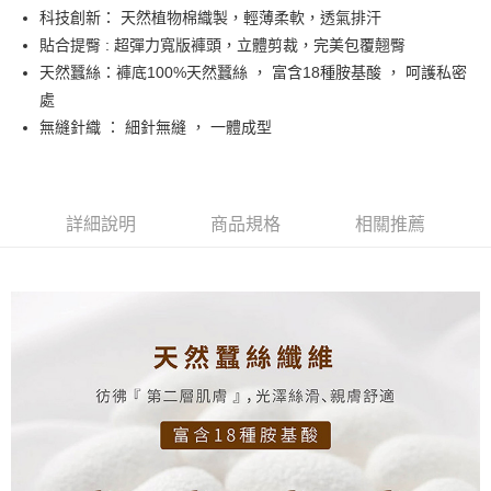
Apple Pay
科技創新： 天然植物棉織製，輕薄柔軟，透氣排汗
貼合提臀 : 超彈力寬版褲頭，立體剪裁，完美包覆翹臀
街口支付
天然蠶絲：褲底100%天然蠶絲 ， 富含18種胺基酸 ， 呵護私密
悠遊付
處
無縫針織 ： 細針無縫 ， 一體成型
AFTEE先享後付
相關說明
【關於「AFTEE先享後付」】
ATM付款
AFTEE先享後付是「在收到商品之後才付款」的支付方式。 讓您購物簡單
詳細說明
商品規格
相關推薦
便利好安心！
１．簡單：不需註冊會員、不需綁卡、不需儲值。
運送方式
２．便利：只要手機號碼，簡訊認證，即可結帳。
３．安心：先確認商品／服務後，再付款。
全家取貨付款
每筆NT$60，滿NT$490(含以上)免運費
【「AFTEE先享後付」結帳流程】
１．於結帳方式選擇「AFTEE先享後付」後，將跳轉至「AFTEE先享後付」
付款後全家取貨
結帳頁面，進行簡訊認證並確認金額後，即可完成結帳。
２．訂單成立數日內，您將收到繳費通知簡訊。
每筆NT$60，滿NT$490(含以上)免運費
３．收到繳費通知簡訊後14天內，點擊此簡訊中的連結，可透過四大超商／
ATM／網路銀行／等多元方式進行付款，方視為交易完成。
7-11取貨付款
※ 請注意：結帳手續完成當下不需立刻繳費，但若您需要取消訂單，請聯絡
每筆NT$60，滿NT$490(含以上)免運費
購買商品的店家。未經商家同意取消之訂單仍視為有效，需透過AFTEE先享
後付繳納相關費用。