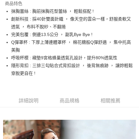
商品特色
Apple Pay
抹胸蕾絲 : 胸前抹胸花型蕾絲 ， 輕鬆搭配 !
創新科技 : 採40針雙面針織 ， 像天空的雲朵一樣，舒服柔軟又
街口支付
透氣 ， 布料不脫紗、不翻捲
悠遊付
完美包覆 : 側邊13.5公分 ， 副乳Bye Bye !
Q彈罩杯 : 下厚上薄連體罩杯 ， 棉花糖般Q彈舒適 ， 集中托高
AFTEE先享後付
美胸
相關說明
呼吸杯模 : 襯墊9宮格蜂巢透氣孔設計，提升80%透氣性
【關於「AFTEE先享後付」】
ATM付款
AFTEE先享後付是「在收到商品之後才付款」的支付方式。 讓您購物簡單
隱形背扣 : 三排三勾貼合式背扣設計 ， 後背無痕跡 ， 讓妳輕鬆
便利好安心！
穿脫更自在 !
１．簡單：不需註冊會員、不需綁卡、不需儲值。
運送方式
２．便利：只要手機號碼，簡訊認證，即可結帳。
３．安心：先確認商品／服務後，再付款。
全家取貨付款
每筆NT$60，滿NT$490(含以上)免運費
【「AFTEE先享後付」結帳流程】
詳細說明
商品規格
相關推薦
１．於結帳方式選擇「AFTEE先享後付」後，將跳轉至「AFTEE先享後付」
付款後全家取貨
結帳頁面，進行簡訊認證並確認金額後，即可完成結帳。
２．訂單成立數日內，您將收到繳費通知簡訊。
每筆NT$60，滿NT$490(含以上)免運費
３．收到繳費通知簡訊後14天內，點擊此簡訊中的連結，可透過四大超商／
ATM／網路銀行／等多元方式進行付款，方視為交易完成。
7-11取貨付款
※ 請注意：結帳手續完成當下不需立刻繳費，但若您需要取消訂單，請聯絡
每筆NT$60，滿NT$490(含以上)免運費
購買商品的店家。未經商家同意取消之訂單仍視為有效，需透過AFTEE先享