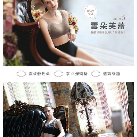
後付繳納相關費用。
付款後7-11取貨
※ 交易是否成功請以「AFTEE先享後付 」之結帳頁面顯示為準，若有關於
是否繳費成功／繳費後需取消欲退款等相關疑問，請聯繫「AFTEE先享後付
每筆NT$60，滿NT$490(含以上)免運費
客戶支援中心」
https://netprotections.freshdesk.com/support/home
宅配
【注意事項】
１．透過由恩沛科技股份有限公司提供之「AFTEE先享後付」服務完成之交
每筆NT$80，滿NT$490(含以上)免運費
易，需依本服務之必要範圍內提供個人資料，並將交易相關給付款項請求債
權轉讓予恩沛科技股份有限公司。
離島宅配
２．關於個人資料處理事宜，請瀏覽以下網址：
每筆NT$80，滿NT$1,000(含以上)免運費
https://aftee.tw/terms/#terms3
３．未成年的使用者請事先徵得法定代理人或監護人之同意方可使用
「AFTEE先享後付」，若未經同意申辦者引起之損失，本公司不負相關責
任。
４．使用「AFTEE先享後付」時，將依據個別帳號之用戶狀況，依本公司即
時審查核予不同之上限額度；若仍有額度不足之情形，本公司將視審查結果
請求用戶進行身份認證。
５．嚴禁一人註冊多個帳號或使用他人資訊註冊。若發現惡意使用之情形，
恩沛科技股份有限公司將有權停止該用戶之使用額度並採取法律行動。