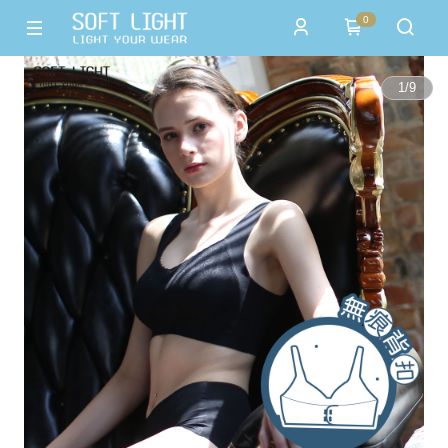
0
1
/
9