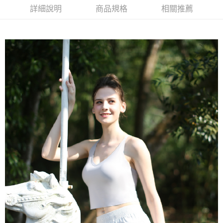
後付繳納相關費用。
詳細說明
商品規格
相關推薦
付款後7-11取貨
※ 交易是否成功請以「AFTEE先享後付 」之結帳頁面顯示為準，若有關於
是否繳費成功／繳費後需取消欲退款等相關疑問，請聯繫「AFTEE先享後付
每筆NT$60，滿NT$490(含以上)免運費
客戶支援中心」
https://netprotections.freshdesk.com/support/home
宅配
【注意事項】
１．透過由恩沛科技股份有限公司提供之「AFTEE先享後付」服務完成之交
每筆NT$80，滿NT$490(含以上)免運費
易，需依本服務之必要範圍內提供個人資料，並將交易相關給付款項請求債
權轉讓予恩沛科技股份有限公司。
離島宅配
２．關於個人資料處理事宜，請瀏覽以下網址：
每筆NT$80，滿NT$1,000(含以上)免運費
https://aftee.tw/terms/#terms3
３．未成年的使用者請事先徵得法定代理人或監護人之同意方可使用
「AFTEE先享後付」，若未經同意申辦者引起之損失，本公司不負相關責
任。
４．使用「AFTEE先享後付」時，將依據個別帳號之用戶狀況，依本公司即
時審查核予不同之上限額度；若仍有額度不足之情形，本公司將視審查結果
請求用戶進行身份認證。
５．嚴禁一人註冊多個帳號或使用他人資訊註冊。若發現惡意使用之情形，
恩沛科技股份有限公司將有權停止該用戶之使用額度並採取法律行動。