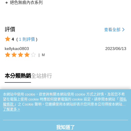
🔸 絕色無痕內衣系列
評價
查看全部
4
(
1
則評價
)
kellykao0803
2023/06/13
|
M
本分類熱銷
全站排行
本網站中使用 cookie，欲查詢有關本網站使用 cookie 方式之詳情，及若您不希
熱門標籤
望在電腦上使用 cookie 時應如何變更電腦的 cookie 設定，請參閱本網站「
隱私
權條款
」之 Cookie 聲明。您繼續使用本網站即表示您同意本公司得按本網站使
用條款之 Cookie 聲明使用 cookie。
了解更多 >
我知道了