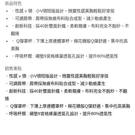
商品特色
Apple Pay
．性感 v 領 : 小V領短版設計，微露性感美胸輕鬆好穿搭
．可調肩帶 : 肩帶採無痕布料貼合成型，減少勒痕產生
街口支付
．創新科技 : 採40針雙面針織，柔軟親膚，布料完全不脫紗、不
悠遊付
翻捲
． Q彈罩杯 : 下薄上厚連體罩杯，棉花糖般Q彈舒適，集中托高
AFTEE先享後付
美胸
相關說明
．呼吸杯模 : 襯墊9宮格蜂巢透氣孔設計，提升80%透氣性
【關於「AFTEE先享後付」】
ATM付款
AFTEE先享後付是「在收到商品之後才付款」的支付方式。 讓您購物簡單
便利好安心！
銷售重點
１．簡單：不需註冊會員、不需綁卡、不需儲值。
．性感 v 領 : 小V領短版設計，微露性感美胸輕鬆好穿搭
運送方式
２．便利：只要手機號碼，簡訊認證，即可結帳。
．可調肩帶 : 肩帶採無痕布料貼合成型，減少勒痕產生
３．安心：先確認商品／服務後，再付款。
全家取貨付款
．創新科技 : 採40針雙面針織，柔軟親膚，布料完全不脫紗、不翻
每筆NT$60，滿NT$490(含以上)免運費
【「AFTEE先享後付」結帳流程】
捲
１．於結帳方式選擇「AFTEE先享後付」後，將跳轉至「AFTEE先享後付」
付款後全家取貨
． Q彈罩杯 : 下薄上厚連體罩杯，棉花糖般Q彈舒適，集中托高美胸
結帳頁面，進行簡訊認證並確認金額後，即可完成結帳。
２．訂單成立數日內，您將收到繳費通知簡訊。
每筆NT$60，滿NT$490(含以上)免運費
．呼吸杯模 : 襯墊9宮格蜂巢透氣孔設計，提升80%透氣性
３．收到繳費通知簡訊後14天內，點擊此簡訊中的連結，可透過四大超商／
ATM／網路銀行／等多元方式進行付款，方視為交易完成。
7-11取貨付款
※ 請注意：結帳手續完成當下不需立刻繳費，但若您需要取消訂單，請聯絡
每筆NT$60，滿NT$490(含以上)免運費
購買商品的店家。未經商家同意取消之訂單仍視為有效，需透過AFTEE先享