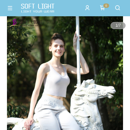
0
1
/
7