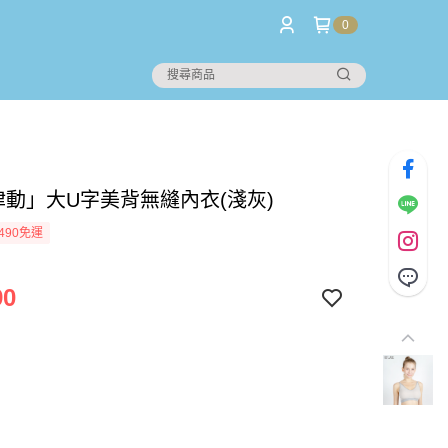
0
律動」大U字美背無縫內衣(淺灰)
490免運
90