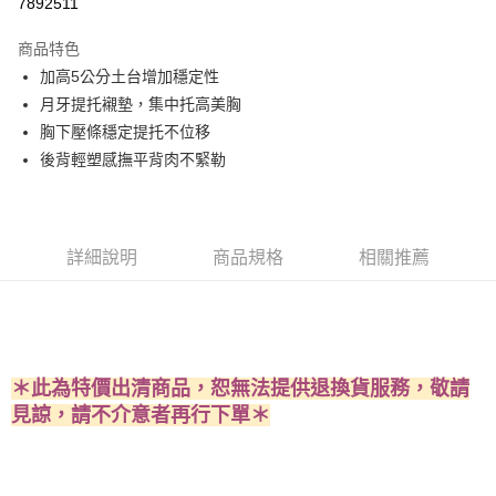
7892511
LINE Pay
商品特色
Apple Pay
加高5公分土台增加穩定性
月牙提托襯墊，集中托高美胸
街口支付
胸下壓條穩定提托不位移
悠遊付
後背輕塑感撫平背肉不緊勒
AFTEE先享後付
相關說明
【關於「AFTEE先享後付」】
詳細說明
商品規格
相關推薦
ATM付款
AFTEE先享後付是「在收到商品之後才付款」的支付方式。 讓您購物簡單
便利好安心！
１．簡單：不需註冊會員、不需綁卡、不需儲值。
運送方式
２．便利：只要手機號碼，簡訊認證，即可結帳。
３．安心：先確認商品／服務後，再付款。
全家取貨付款
每筆NT$60，滿NT$490(含以上)免運費
＊此為特價出清商品，恕無法提供退換貨服務，敬請
【「AFTEE先享後付」結帳流程】
１．於結帳方式選擇「AFTEE先享後付」後，將跳轉至「AFTEE先享後付」
見諒，請不介意者再行下單＊
付款後全家取貨
結帳頁面，進行簡訊認證並確認金額後，即可完成結帳。
２．訂單成立數日內，您將收到繳費通知簡訊。
每筆NT$60，滿NT$490(含以上)免運費
３．收到繳費通知簡訊後14天內，點擊此簡訊中的連結，可透過四大超商／
ATM／網路銀行／等多元方式進行付款，方視為交易完成。
7-11取貨付款