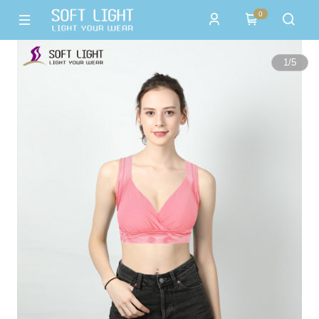
0
1
/
5