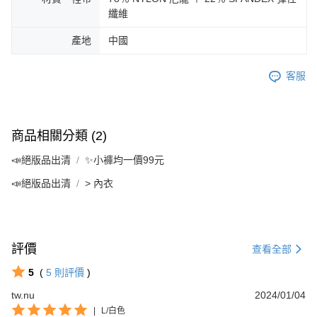
纖維
產地
中國
客服
商品相關分類 (2)
📣絕版品出清
✨小褲均一價99元
📣絕版品出清
> 內衣
評價
查看全部
5
(
5
則評價
)
tw.nu
2024/01/04
|
L/白色